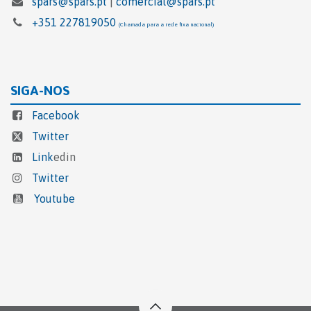
spars@spars.pt
|
comercial@spars.pt
+351 227819050
(Chamada para a rede fixa nacional)
SIGA-NOS
Facebook
Twitter
Link
edin
Twitter
Youtube