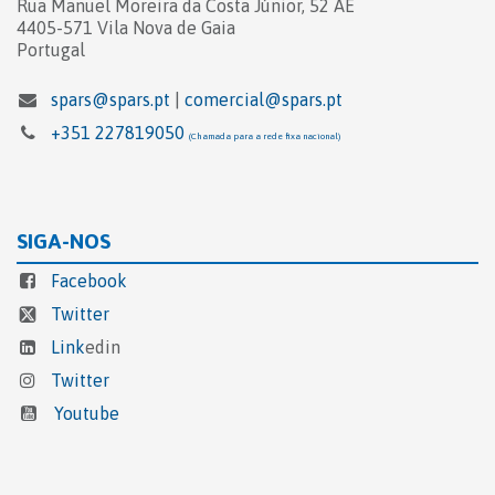
Rua Manuel Moreira da Costa Júnior, 52 AE
4405-571 Vila Nova de Gaia
Portugal
spars@spars.pt
|
comercial@spars.pt
+351 227819050
(Chamada para a rede fixa nacional)
SIGA-NOS
Facebook
Twitter
Link
edin
Twitter
Youtube