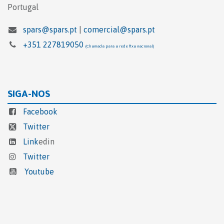
Portugal
spars@spars.pt
|
comercial@spars.pt
+351 227819050
(Chamada para a rede fixa nacional)
SIGA-NOS
Facebook
Twitter
Link
edin
Twitter
Youtube